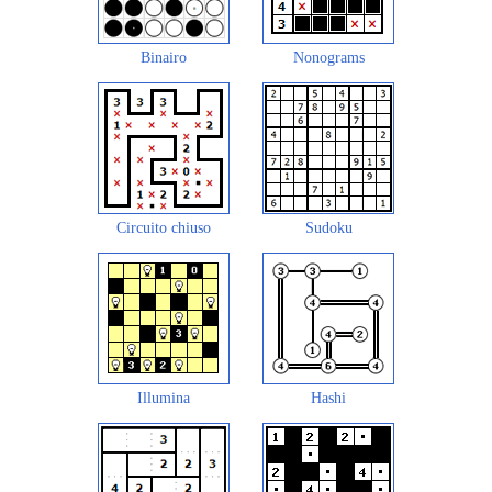
Binairo
Nonograms
Circuito chiuso
Sudoku
Illumina
Hashi