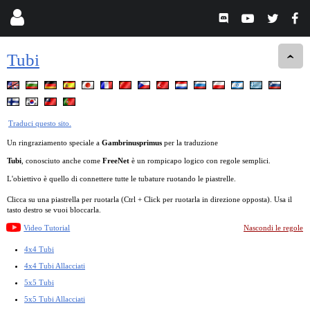
Tubi
Traduci questo sito.
Un ringraziamento speciale a
Gambrinusprimus
per la traduzione
Tubi
, conosciuto anche come
FreeNet
è un rompicapo logico con regole semplici.
L'obiettivo è quello di connettere tutte le tubature ruotando le piastrelle.
Clicca su una piastrella per ruotarla (Ctrl + Click per ruotarla in direzione opposta). Usa il
tasto destro se vuoi bloccarla.
Video Tutorial
Nascondi le regole
4x4 Tubi
4x4 Tubi Allacciati
5x5 Tubi
5x5 Tubi Allacciati