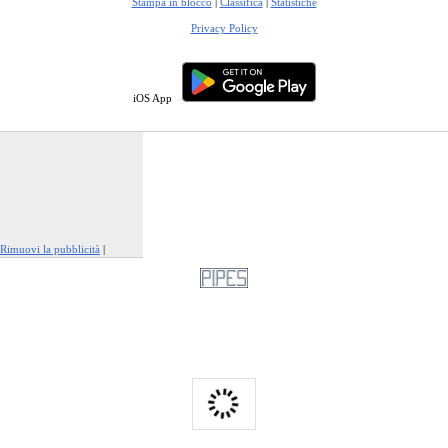
Stampa in blocco
|
Classifica
|
Statistiche
Privacy Policy
iOS App
Rimuovi la pubblicità
|
Segnala questo annuncio