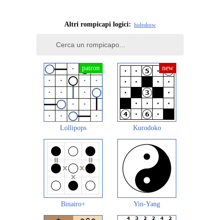
Altri rompicapi logici:
hide
show
Lollipops
Kurodoko
Binairo+
Yin-Yang