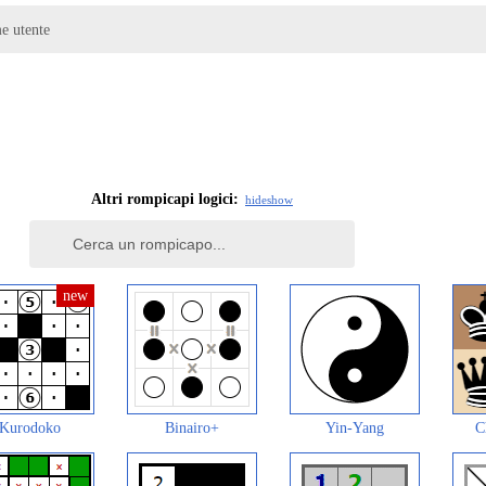
me utente
Altri rompicapi logici:
hide
show
Kurodoko
Binairo+
Yin-Yang
C