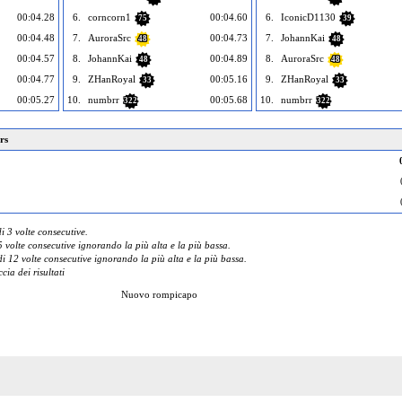
00:04.28
6.
corncorn1
00:04.60
6.
IconicD1130
75
39
00:04.48
7.
AuroraSrc
00:04.73
7.
JohannKai
48
48
00:04.57
8.
JohannKai
00:04.89
8.
AuroraSrc
48
48
00:04.77
9.
ZHanRoyal
00:05.16
9.
ZHanRoyal
33
33
00:05.27
10.
numbrr
00:05.68
10.
numbrr
322
322
rs
 3 volte consecutive.
 volte consecutive ignorando la più alta e la più bassa.
 12 volte consecutive ignorando la più alta e la più bassa.
cia dei risultati
Nuovo rompicapo