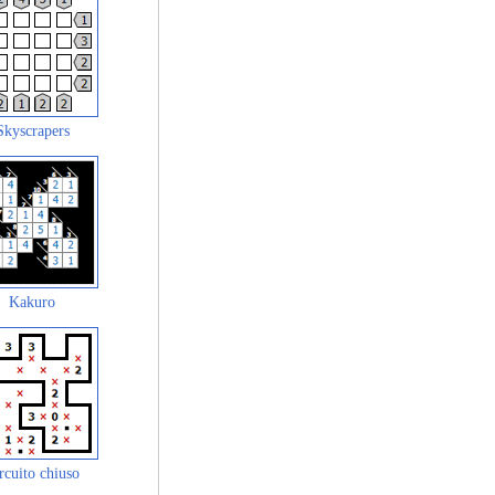
Skyscrapers
Kakuro
rcuito chiuso