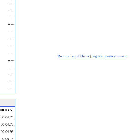
--:--
--:--
--:--
--:--
--:--
--:--
--:--
--:--
Rimuovi la pubblicità
|
Segnala questo annuncio
--:--
--:--
--:--
--:--
--:--
00:03.59
00:04.24
00:04.70
00:04.96
00:05.15