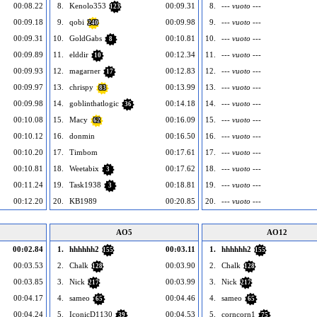
00:08.22
8.
Kenolo353
00:09.31
8.
--- vuoto ---
123
00:09.18
9.
qobi
00:09.98
9.
--- vuoto ---
240
00:09.31
10.
GoldGabs
00:10.81
10.
--- vuoto ---
8
00:09.89
11.
elddir
00:12.34
11.
--- vuoto ---
10
00:09.93
12.
magarner
00:12.83
12.
--- vuoto ---
17
00:09.97
13.
chrispy
00:13.99
13.
--- vuoto ---
83
00:09.98
14.
goblinthatlogic
00:14.18
14.
--- vuoto ---
36
00:10.08
15.
Macy
00:16.09
15.
--- vuoto ---
62
00:10.12
16.
donmin
00:16.50
16.
--- vuoto ---
00:10.20
17.
Timbom
00:17.61
17.
--- vuoto ---
00:10.81
18.
Weetabix
00:17.62
18.
--- vuoto ---
3
00:11.24
19.
Task1938
00:18.81
19.
--- vuoto ---
3
00:12.20
20.
KB1989
00:20.85
20.
--- vuoto ---
AO5
AO12
00:02.84
1.
hhhhhh2
00:03.11
1.
hhhhhh2
155
155
00:03.53
2.
Chalk
00:03.90
2.
Chalk
128
128
00:03.85
3.
Nick
00:03.99
3.
Nick
217
217
00:04.17
4.
sameo
00:04.46
4.
sameo
65
65
00:04.24
5.
IconicD1130
00:04.53
5.
corncorn1
39
75