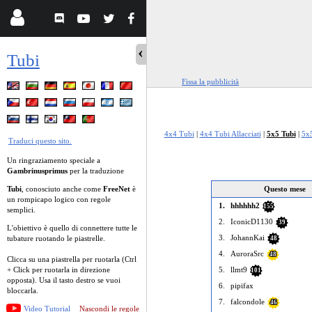
Tubi
Fissa la pubblicità
4x4 Tubi
|
4x4 Tubi Allacciati
|
5x5 Tubi
|
5x5
Traduci questo sito.
Un ringraziamento speciale a
Gambrinusprimus
per la traduzione
Tubi
, conosciuto anche come
FreeNet
è
Questo mese
un rompicapo logico con regole
1.
hhhhhh2
155
semplici.
2.
IconicD1130
39
L'obiettivo è quello di connettere tutte le
3.
JohannKai
tubature ruotando le piastrelle.
48
4.
AuroraSrc
48
Clicca su una piastrella per ruotarla (Ctrl
+ Click per ruotarla in direzione
5.
llmt9
101
opposta). Usa il tasto destro se vuoi
6.
pipifax
bloccarla.
7.
falcondole
46
Video Tutorial
Nascondi le regole