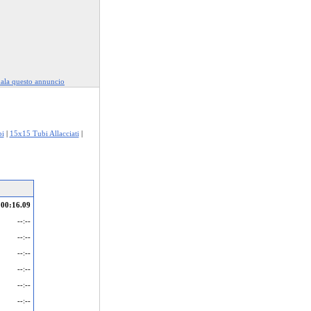
ala questo annuncio
i
|
15x15 Tubi Allacciati
|
00:16.09
--:--
--:--
--:--
--:--
--:--
--:--