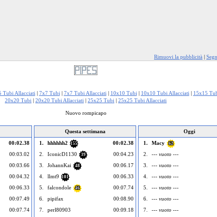
Rimuovi la pubblicità
|
Segn
 Tubi Allacciati
|
7x7 Tubi
|
7x7 Tubi Allacciati
|
10x10 Tubi
|
10x10 Tubi Allacciati
|
15x15 Tub
20x20 Tubi
|
20x20 Tubi Allacciati
|
25x25 Tubi
|
25x25 Tubi Allacciati
Nuovo rompicapo
Questa settimana
Oggi
00:02.38
1.
hhhhhh2
00:02.38
1.
Macy
155
62
00:03.02
2.
IconicD1130
00:04.23
2.
--- vuoto ---
39
00:03.66
3.
JohannKai
00:06.17
3.
--- vuoto ---
48
00:04.32
4.
llmt9
00:06.33
4.
--- vuoto ---
101
00:06.33
5.
falcondole
00:07.74
5.
--- vuoto ---
46
00:07.49
6.
pipifax
00:08.90
6.
--- vuoto ---
00:07.74
7.
perl80903
00:09.18
7.
--- vuoto ---