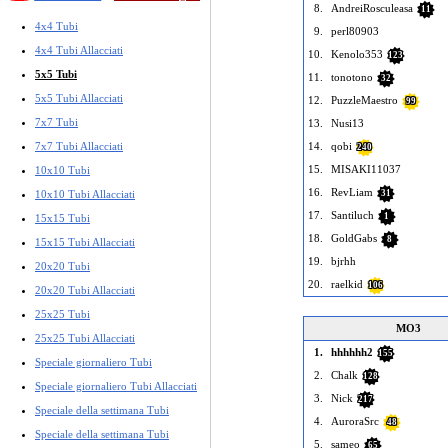
8.
AndreiRosculeasa
11
4x4 Tubi
9.
perl80903
4x4 Tubi Allacciati
10.
Kenolo353
123
5x5 Tubi
11.
tonotono
32
5x5 Tubi Allacciati
12.
PuzzleMaestro
99
7x7 Tubi
13.
Nusi13
7x7 Tubi Allacciati
14.
qobi
240
15.
MISAKI11037
10x10 Tubi
16.
RevLiam
10x10 Tubi Allacciati
31
17.
Santiluch
1
15x15 Tubi
18.
GoldGabs
8
15x15 Tubi Allacciati
19.
bjrhh
20x20 Tubi
20.
raelkid
106
20x20 Tubi Allacciati
25x25 Tubi
MO3
25x25 Tubi Allacciati
1.
hhhhhh2
155
Speciale giornaliero Tubi
2.
Chalk
128
Speciale giornaliero Tubi Allacciati
3.
Nick
217
Speciale della settimana Tubi
4.
AuroraSrc
48
Speciale della settimana Tubi
5.
sameo
65