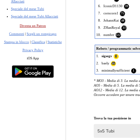
Allacciati
6.
IconicD1130
39
Speciale del mese Tubi
7.
corncorn1
75
Speciale del mese Tubi Allacciati
8.
JohannKai
48
Diventa un Patron
9.
ZHanRoyal
33
Commenti
|
Scegli un rompicapo
10.
numbrr
322
Stampa in blocco
|
Classifica
|
Statistiche
Robots / programmatic solve
Privacy Policy
1.
sigsegv
3
iOS App
2.
baely
46
3.
minimallysufficient
1
* MO3 - Media di 3. La media di
AO5 - Media di 5. La media di 5
AO12 - Media di 12. La media di
Occorre accedere per tenere trac
Trova la tua posizione in