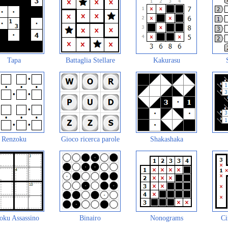
Tapa
Battaglia Stellare
Kakurasu
Renzoku
Gioco ricerca parole
Shakashaka
oku Assassino
Binairo
Nonograms
Ci